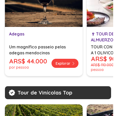
Adegas
🍷 TOUR DE
ALMUERZO 
Um magnífico passeio pelas
TOUR CON V
adegas mendocinas
A 1 OLIVICO
ARS
$ 9
ALMUERZO 
ARS
$ 44.000
Explorar
INCLUIDAS/ 
ARS
$ 110.000
por pessoa
pessoa
personas ha
Tour de Vinícolas Top