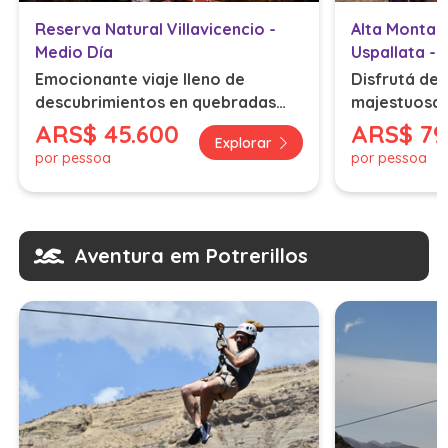
Reserva Natural Villavicencio -
Alta Montañ
Medio Día
Uspallata -
Emocionante viaje lleno de
Disfrutá de 
descubrimientos en quebradas
majestuosa c
asombrosas y paisajes
Andes.
ARS
$ 45.600
ARS
$ 79
Explorar
protegidos
por pessoa
por pessoa
Aventura em Potrerillos