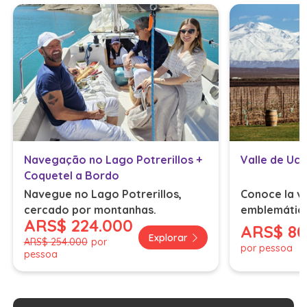
Navegação no Lago Potrerillos +
Valle de Uc
Coquetel a Bordo
Navegue no Lago Potrerillos,
Conoce la vi
cercado por montanhas.
emblemátic
ARS
$ 224.000
ARS
$ 80
Explorar
ARS
$ 254.000
por
por pessoa
pessoa