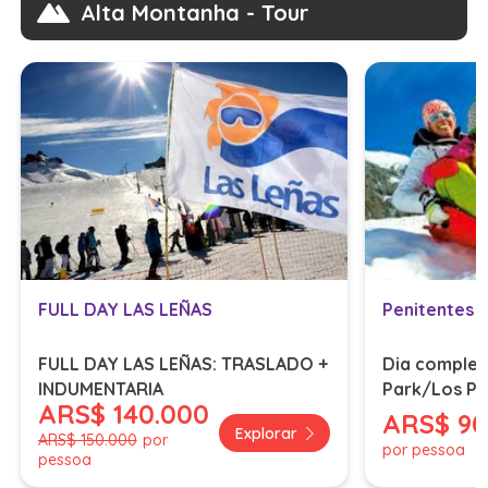
Alta Montanha - Tour
FULL DAY LAS LEÑAS
FULL DAY LAS LEÑAS: TRASLADO +
Dia complet
INDUMENTARIA
Park/Los Pu
ARS
$ 140.000
traslado, ro
ARS
$ 9
Explorar
ARS
$ 150.000
por
por pessoa
pessoa