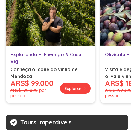
Explorando El Enemigo & Casa
Olivícola + 
Vigil
Conheça o ícone do vinho de
Visita e deg
Mendoza
oliva e vinh
ARS
$ 99.000
ARS
$ 18
incluído)
Explorar
ARS
$ 120.000
por
ARS
$ 199.000
pessoa
pessoa
Tours Imperdíveis