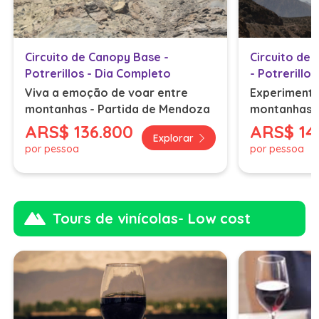
Circuito de Canopy Base -
Circuito de 
Potrerillos - Dia Completo
- Potrerillos
Viva a emoção de voar entre
Experimente
montanhas - Partida de Mendoza
montanhas -
ARS
$ 136.800
ARS
$ 14
Explorar
por pessoa
por pessoa
Tours de vinícolas- Low cost