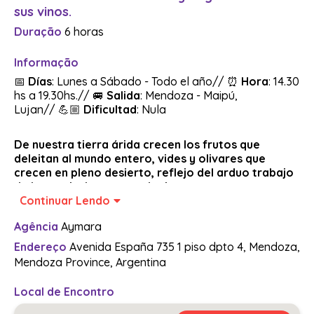
sus vinos.
Duração
6 horas
Informação
📅
Días
: Lunes a Sábado - Todo el año// ⏰
Hora
: 14.30
hs a 19.30hs.// 🚐
Salida
: Mendoza - Maipú,
Lujan//
💪🏼
Dificultad
: Nula
De nuestra tierra árida crecen los frutos que
deleitan al mundo entero, vides y olivares que
crecen en pleno desierto, reflejo del arduo trabajo
de los agricultores mendocinos.
Continuar Lendo
Saldremos desde el Hotel, hacia el oasis agrícola del
Gran Mendoza conformado por los departamentos de
Agência
Aymara
Maipú y Luján de Cuyo, junto a la compañía del guía,
quien estará con nosotros durante todo el recorrido.
Endereço
Avenida España 735 1 piso dpto 4, Mendoza,
Mendoza Province, Argentina
Visitaremos dos bodegas de la zona, una familiar y
Local de Encontro
una industrializada, para conocer los contrastes y
diferencias tecnológicas en el proceso de elaboración