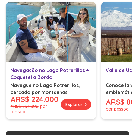
Navegação no Lago Potrerillos +
Valle de Uc
Coquetel a Bordo
Navegue no Lago Potrerillos,
Conoce la vi
cercado por montanhas.
emblemátic
ARS
$ 224.000
ARS
$ 80
Explorar
ARS
$ 254.000
por
por pessoa
pessoa