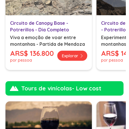
Circuito de Canopy Base -
Circuito de 
Potrerillos - Dia Completo
- Potrerillos
Viva a emoção de voar entre
Experimente
montanhas - Partida de Mendoza
montanhas -
ARS
$ 136.800
ARS
$ 14
Explorar
por pessoa
por pessoa
Tours de vinícolas- Low cost