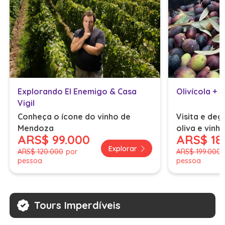
Explorando El Enemigo & Casa
Olivícola + 
Vigil
Conheça o ícone do vinho de
Visita e deg
Mendoza
oliva e vinh
ARS
$ 99.000
ARS
$ 18
incluído)
Explorar
ARS
$ 120.000
por
ARS
$ 199.000
pessoa
pessoa
Tours Imperdíveis