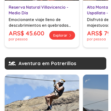
Reserva Natural Villavicencio -
Alta Montañ
Medio Día
Uspallata -
Emocionante viaje lleno de
Disfrutá de 
descubrimientos en quebradas
majestuosa c
asombrosas y paisajes
Andes.
ARS
$ 45.600
ARS
$ 79
Explorar
protegidos
por pessoa
por pessoa
Aventura em Potrerillos