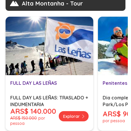
Alta Montanha - Tour
FULL DAY LAS LEÑAS
FULL DAY LAS LEÑAS: TRASLADO +
Dia complet
INDUMENTARIA
Park/Los Pu
ARS
$ 140.000
traslado, ro
ARS
$ 9
Explorar
ARS
$ 150.000
por
por pessoa
pessoa