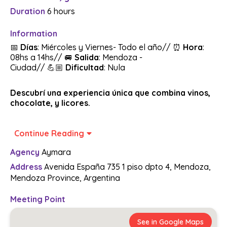
Duration
6 hours
Information
📅
Días
: Miércoles y Viernes- Todo el año// ⏰
Hora
:
08hs a 14hs// 🚐
Salida
: Mendoza -
Ciudad//
💪🏼
Dificultad
: Nula
Descubrí una experiencia única que combina vinos,
chocolate, y licores.
🍷
Saldremos por la mañana en dirección al
Continue Reading
departamento de Maipú, donde tendremos la
oportunidad de visitar Bodega Florio, una bodega
Agency
Aymara
familiar con más de 100 años de tradición en la
Address
Avenida España 735 1 piso dpto 4, Mendoza,
producción de vinos de alta calidad en Mendoza. Allí,
Mendoza Province, Argentina
mediante una visita guiada, recorreremos sus
espacios, y disfrutaremos de la degustación de sus
vinos.
Meeting Point
See in Google Maps
🍹
Luego visitaremos la famosa destilería artesanal