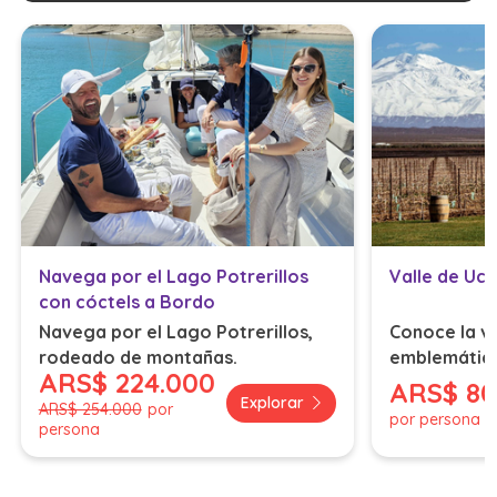
Navega por el Lago Potrerillos
Valle de Uc
con cóctels a Bordo
Navega por el Lago Potrerillos,
Conoce la vi
rodeado de montañas.
emblemátic
ARS
$ 224.000
ARS
$ 80
Explorar
ARS
$ 254.000
por
por persona
persona