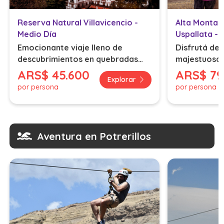
Reserva Natural Villavicencio -
Alta Montañ
Medio Día
Uspallata -
Emocionante viaje lleno de
Disfrutá de 
descubrimientos en quebradas
majestuosa c
asombrosas y paisajes
Andes.
ARS
$ 45.600
ARS
$ 79
Explorar
protegidos
por persona
por persona
Aventura en Potrerillos