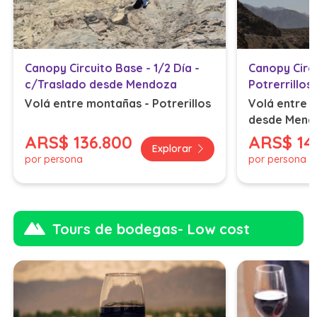
Canopy Circuito Base - 1/2 Día -
Canopy Circu
c/Traslado desde Mendoza
Potrerrillos
Volá entre montañas - Potrerillos
Volá entre 
desde Mend
ARS
$ 136.800
ARS
$ 14
Explorar
por persona
por persona
Tours de bodegas- Low cost