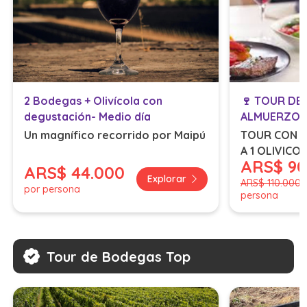
2 Bodegas + Olivícola con
🍷 TOUR DE
degustación- Medio día
ALMUERZO 
Un magnífico recorrido por Maipú
TOUR CON V
A 1 OLIVICO
ARS
$ 9
ALMUERZO 
ARS
$ 44.000
Explorar
INCLUIDAS/ 
ARS
$ 110.000
por persona
persona
personas ha
Tour de Bodegas Top