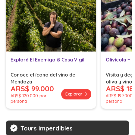
Explorá El Enemigo & Casa Vigil
Olivícola + 
Conoce el ícono del vino de
Visita y deg
Mendoza
oliva y vinos (no incluy
ARS
$ 99.000
ARS
$ 18
almuerzo)
Explorar
ARS
$ 120.000
por
ARS
$ 199.000
persona
persona
Tours Imperdibles