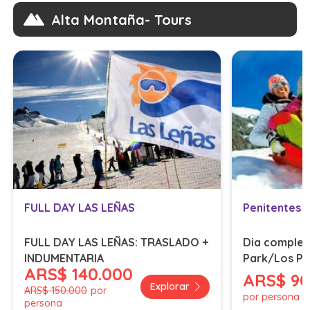
Alta Montaña- Tours
FULL DAY LAS LEÑAS
FULL DAY LAS LEÑAS: TRASLADO +
Dia complet
INDUMENTARIA
Park/Los Pu
ARS
$ 140.000
traslado, ro
ARS
$ 9
Explorar
ARS
$ 150.000
por
por persona
persona