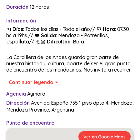
Duración
12 horas
Información
📅
Días
: Todos los días - Todo el año// ⏰
Hora
: 07.30
hs a 19hs.// 🚐
Salida
: Mendoza - Potrerillos,
Uspallata//
💪🏼
Dificultad
: Baja
La Cordillera de los Andes guarda gran parte de
nuestra historia y cultura, aparte de ser el gran punto
de encuentro de los mendocinos. Nos invita a recorrer
sus sinuosos
Continuar leyendo
caminos descubriendo paisajes únicos en todas sus
etapas, conociendo obras realizadas tanto por el
Agencia
Aymara
hombre, como el dique Potrerillos, como por la
naturaleza, como
Dirección
Avenida España 735 1 piso dpto 4, Mendoza,
Mendoza Province, Argentina
Puente del Inca y el cerro Aconcagua.
Punto de encuentro
🌟
Saliendo a primera hora de la mañana por la Ruta
Internacional n°7 con dirección a la localidad de
Ver en Google Maps
Cacheutas, bordeando el río Mendoza, junto a unas