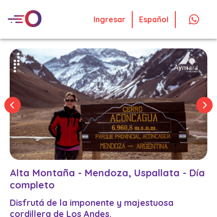
Ingresar
Español
Alta Montaña - Mendoza, Uspallata - Día
completo
Disfrutá de la imponente y majestuosa
cordillera de Los Andes.